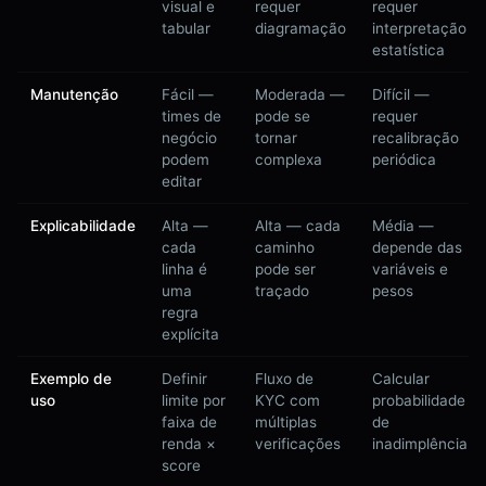
visual e
requer
requer
tabular
diagramação
interpretação
estatística
Manutenção
Fácil —
Moderada —
Difícil —
times de
pode se
requer
negócio
tornar
recalibração
podem
complexa
periódica
editar
Explicabilidade
Alta —
Alta — cada
Média —
cada
caminho
depende das
linha é
pode ser
variáveis e
uma
traçado
pesos
regra
explícita
Exemplo de
Definir
Fluxo de
Calcular
uso
limite por
KYC com
probabilidade
faixa de
múltiplas
de
renda ×
verificações
inadimplência
score