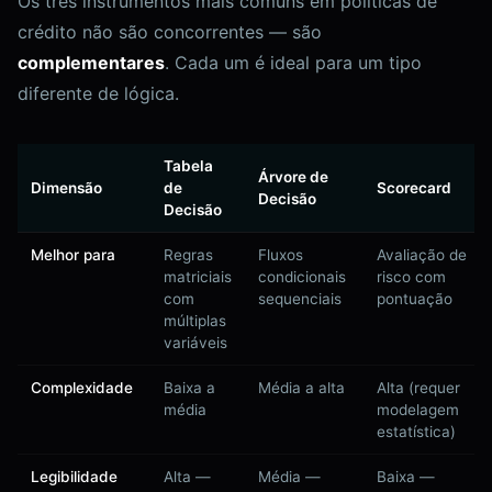
Os três instrumentos mais comuns em políticas de
crédito não são concorrentes — são
complementares
. Cada um é ideal para um tipo
diferente de lógica.
Tabela
Árvore de
Dimensão
de
Scorecard
Decisão
Decisão
Melhor para
Regras
Fluxos
Avaliação de
matriciais
condicionais
risco com
com
sequenciais
pontuação
múltiplas
variáveis
Complexidade
Baixa a
Média a alta
Alta (requer
média
modelagem
estatística)
Legibilidade
Alta —
Média —
Baixa —