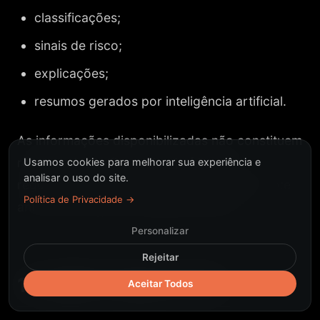
classificações;
sinais de risco;
explicações;
resumos gerados por inteligência artificial.
As informações disponibilizadas não constituem
recomendação financeira, jurídica ou
Usamos cookies para melhorar sua experiência e
analisar o uso do site.
regulatória e devem ser avaliadas pelo Cliente
Política de Privacidade →
antes da tomada de qualquer decisão.
Personalizar
Rejeitar
13. SINKY ANALYTICS
Aceitar Todos