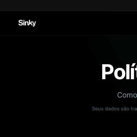
Pol
Como 
Seus dados são tra