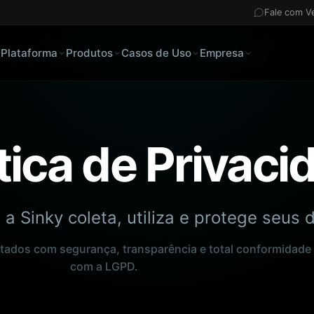
Fale com V
Plataforma
Produtos
Casos de Uso
Empresa
ítica de Privaci
a Sinky coleta, utiliza e protege seus 
tados com segurança, transparência e total conformidade
com a LGPD.