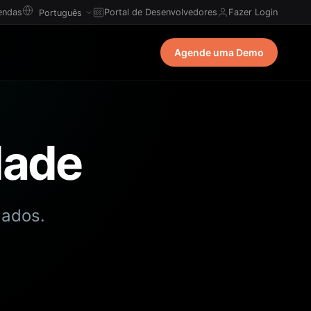
endas
Portal de Desenvolvedores
Fazer Login
Agende uma Demo
dade
dados.