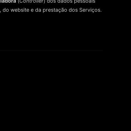
ladora
(
Controller
) dos dados pessoais
 do website e da prestação dos Serviços.