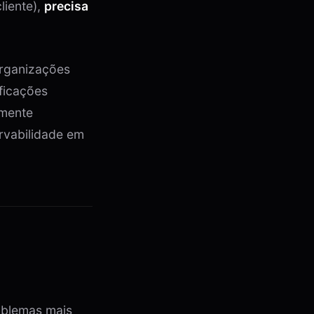
liente),
precisa
organizações
ficações
lmente
ervabilidade em
oblemas mais