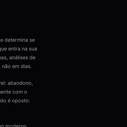
ue determina se
ue entra na sua
as, análises de
 não em dias.
vel: abandono,
rmente com o
ado é oposto:
ing moderno,