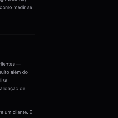
e como medir se
lientes —
muito além do
lise
validação de
e um cliente. E