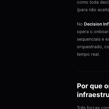
como toda decis
(para não aceit
No
Decision In
opera o onboard
sequenciais e e
orquestrado, co
tempo real.
Por que o
infraestr
Três forças co