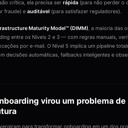
ão crítica, ela precisa ser
rápida
(para não perder o c
ar fraude) e
auditável
(para satisfazer reguladores).
frastructure Maturity Model™ (DIMM)
, a maioria das 
ing entre os Níveis 2 e 3 — com regras manuais, veri
xceções por e-mail. O Nível 5 implica um pipeline tota
m decisões automáticas, fallbacks inteligentes e obs
nboarding virou um problema de
utura
nvergiram para transformar onboarding em um dos pr