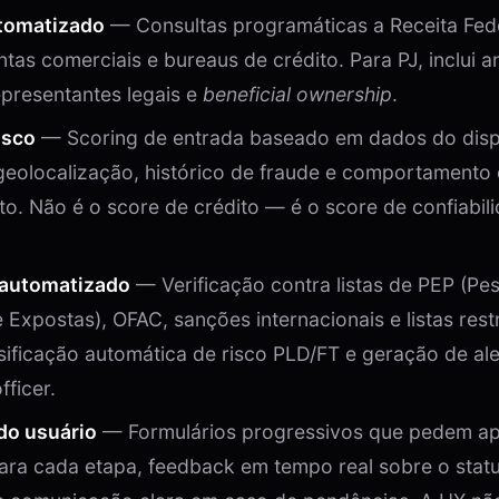
tomatizado
— Consultas programáticas a Receita Fede
tas comerciais e bureaus de crédito. Para PJ, inclui a
epresentantes legais e
beneficial ownership
.
isco
— Scoring de entrada baseado em dados do dispo
 geolocalização, histórico de fraude e comportamento
o. Não é o score de crédito — é o score de confiabil
automatizado
— Verificação contra listas de PEP (Pe
 Expostas), OFAC, sanções internacionais e listas restr
ificação automática de risco PLD/FT e geração de ale
fficer.
do usuário
— Formulários progressivos que pedem a
ara cada etapa, feedback em tempo real sobre o stat