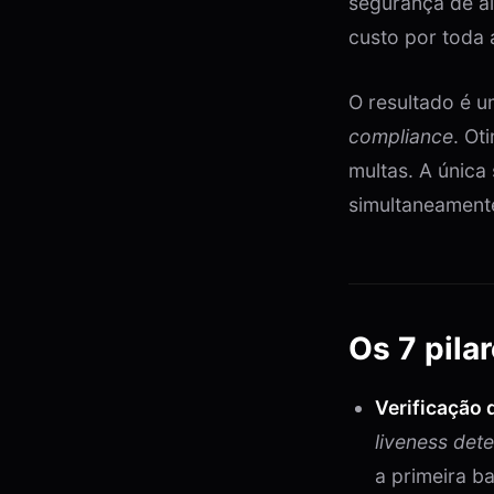
segurança de al
custo por toda a
O resultado é 
compliance
. Ot
multas. A única 
simultaneament
Os 7 pila
Verificação 
liveness dete
a primeira ba