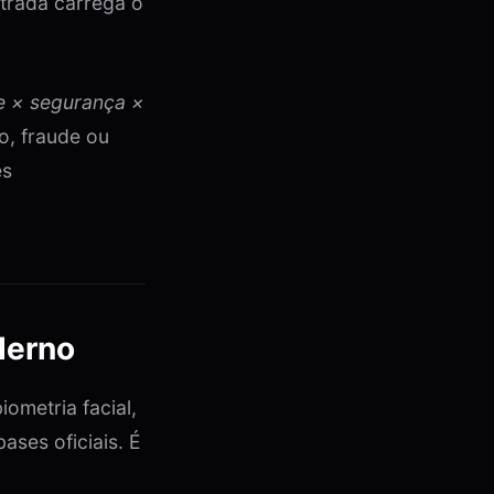
ntrada carrega o
e × segurança ×
o, fraude ou
ês
derno
metria facial,
ases oficiais. É