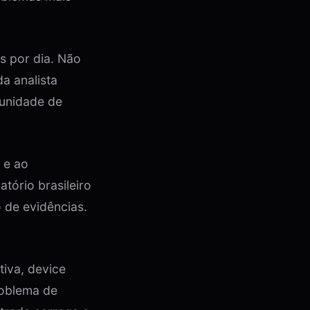
s por dia. Não
a analista
tunidade de
 e ao
tório brasileiro
o de evidências.
tiva, device
roblema de