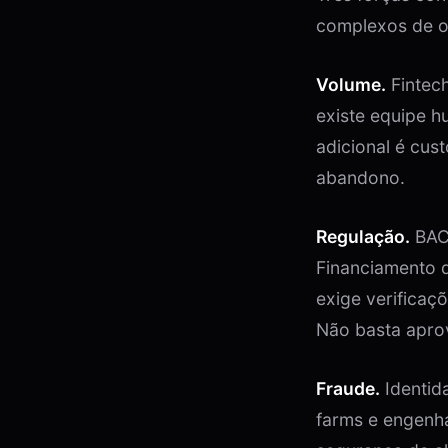
complexos de o
Volume.
Fintech
existe equipe 
adicional é cus
abandono.
Regulação.
BACE
Financiamento d
exige verificaç
Não basta aprov
Fraude.
Identida
farms e engenha