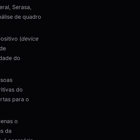
ral, Serasa,
nálise de quadro
sitivo (
device
 de
idade do
ssoas
itivas do
rtas para o
penas o
us da