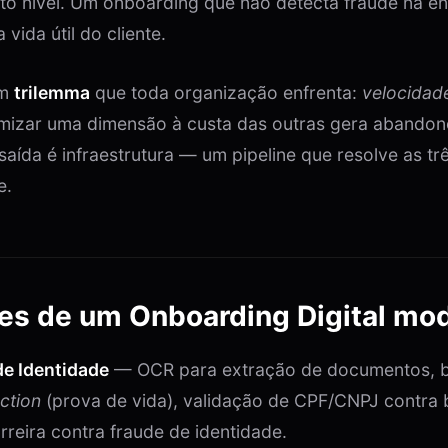
to nível. Um onboarding que não detecta fraude na e
 vida útil do cliente.
um
trilemma
que toda organização enfrenta:
velocidad
imizar uma dimensão à custa das outras gera abandon
saída é infraestrutura — um pipeline que resolve as tr
e.
res de um Onboarding Digital mo
de Identidade
— OCR para extração de documentos, bio
ction
(prova de vida), validação de CPF/CNPJ contra b
rreira contra fraude de identidade.