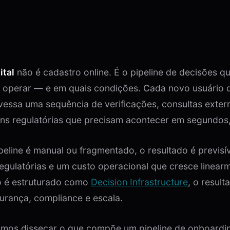
ital
não é cadastro online. É o pipeline de decisões q
 operar — e em quais condições. Cada novo usuário q
vessa uma sequência de verificações, consultas extern
ns regulatórias que precisam acontecer em segundos,
eline é manual ou fragmentado, o resultado é previsí
regulatórias e um custo operacional que cresce linea
 é estruturado como
Decision Infrastructure
, o result
urança, compliance e escala.
vamos dissecar o que compõe um pipeline de onboard