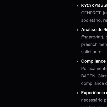
KYC/KYB au
CENPROT, jun
societário, r
Análise de R
fingerprint
),
preenchiment
solicitante.
Compliance 
Politicamente
BACEN. Class
compliance o
Experiência 
necessário p